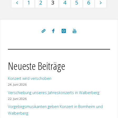
1
2
3
4
5
6
Unterstützung"
Seitennummerierung
der
Beiträge
Neueste Beiträge
Konzert wird verschoben
24. Juni 2026
Verschiebung unseres Jahreskonzerts in Walberberg
22. Juni 2026
Vorgebirgsmusikanten geben Konzert in Bornheim und
Walberberg