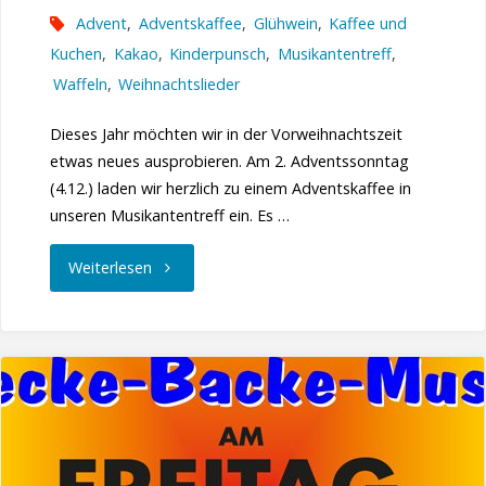
Advent
,
Adventskaffee
,
Glühwein
,
Kaffee und
Kuchen
,
Kakao
,
Kinderpunsch
,
Musikantentreff
,
Waffeln
,
Weihnachtslieder
Dieses Jahr möchten wir in der Vorweihnachtszeit
etwas neues ausprobieren. Am 2. Adventssonntag
(4.12.) laden wir herzlich zu einem Adventskaffee in
unseren Musikantentreff ein. Es …
"1.
Weiterlesen
Adventskaffee
im
Musikantentreff"