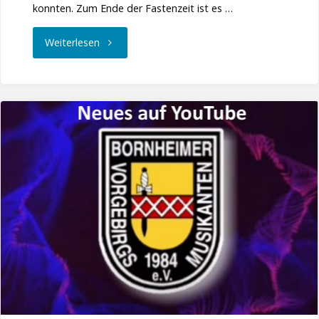
konnten. Zum Ende der Fastenzeit ist es …
"Rievkooche
Weiterlesen
met
Decke-
Backe-
Musik
I/2023"