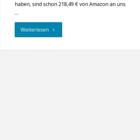
haben, sind schon 218,49 € von Amazon an uns
…
"Werbung
Weiterlesen
zu
unserer
Unterstützung"