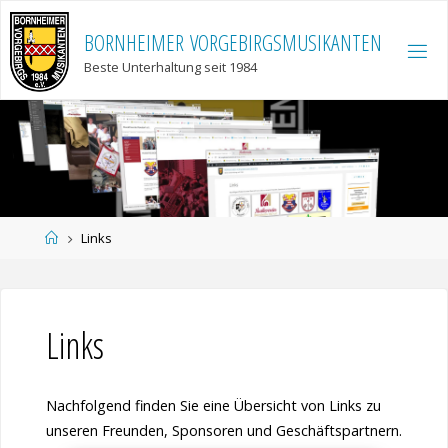
Skip
to
B
O
R
N
H
E
I
M
E
R
V
O
R
G
E
B
I
R
G
S
M
U
S
I
K
A
N
T
E
N
content
Beste Unterhaltung seit 1984
Home
Links
Links
Nachfolgend finden Sie eine Übersicht von Links zu
unseren Freunden, Sponsoren und Geschäftspartnern.