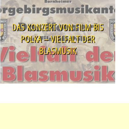
DAS KONZERT VON FILM BIS
POLKA – VIELFALT DER
BLASMUSIK