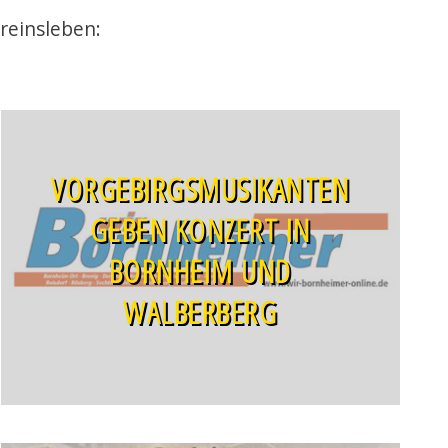
reinsleben:
VORGEBIRGSMUSIKANTEN
GEBEN KONZERT IN
BORNHEIM UND
WALBERBERG