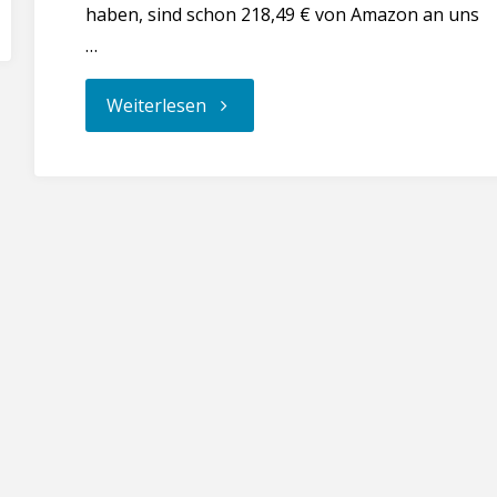
haben, sind schon 218,49 € von Amazon an uns
…
"Werbung
Weiterlesen
zu
unserer
Unterstützung"