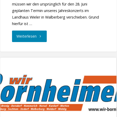
müssen wir den ursprünglich für den 28. Juni
geplanten Termin unseres Jahreskonzerts im
Landhaus Wieler in Walberberg verschieben. Grund
hierfür ist …
"Verschiebung
Weiterlesen
unseres
Jahreskonzerts
in
Walberberg"