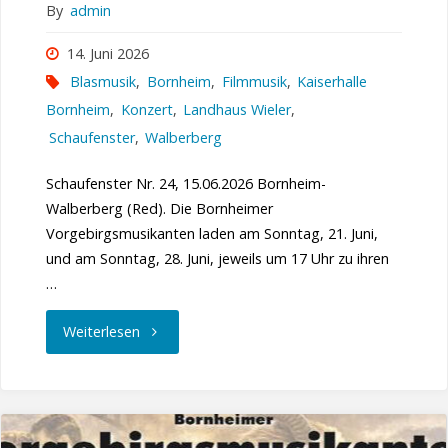
By
admin
14. Juni 2026
Blasmusik
,
Bornheim
,
Filmmusik
,
Kaiserhalle
Bornheim
,
Konzert
,
Landhaus Wieler
,
Schaufenster
,
Walberberg
Schaufenster Nr. 24, 15.06.2026 Bornheim-
Walberberg (Red). Die Bornheimer
Vorgebirgsmusikanten laden am Sonntag, 21. Juni,
und am Sonntag, 28. Juni, jeweils um 17 Uhr zu ihren
…
"Blasmusik
Weiterlesen
von
Film