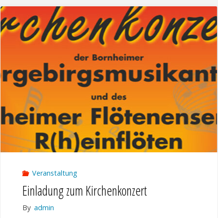
Kirchenkonzert
in
St.
Aegidius
Hersel"
Veranstaltung
Einladung zum Kirchenkonzert
By
admin