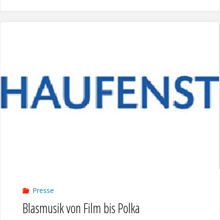
von
Film
bis
Polka"
Presse
Blasmusik von Film bis Polka