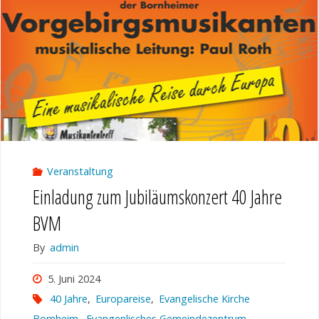
Polka
–
Vielfalt
der
Blasmusik"
Veranstaltung
Einladung zum Jubiläumskonzert 40 Jahre
BVM
By
admin
5. Juni 2024
40 Jahre
,
Europareise
,
Evangelische Kirche
Bornheim
,
Evangenlisches Gemeindezentrum
,