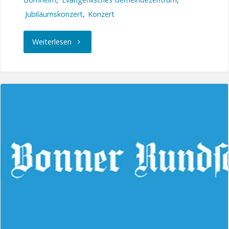
Jubiläumskonzert
,
Konzert
"Einladung
Weiterlesen
zum
Jubiläumskonzert
40
Jahre
BVM"