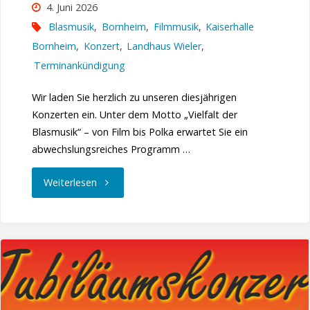
4. Juni 2026
Blasmusik
,
Bornheim
,
Filmmusik
,
Kaiserhalle
Bornheim
,
Konzert
,
Landhaus Wieler
,
Terminankündigung
Wir laden Sie herzlich zu unseren diesjährigen
Konzerten ein. Unter dem Motto „Vielfalt der
Blasmusik“ – von Film bis Polka erwartet Sie ein
abwechslungsreiches Programm …
"Das
Weiterlesen
Konzert
von
Film
bis